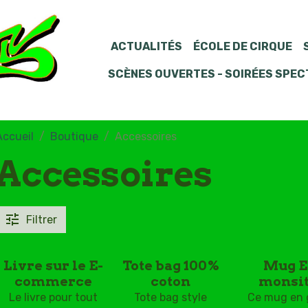
ACTUALITÉS
ÉCOLE DE CIRQUE
SCÈNES OUVERTES - SOIRÉES SPE
Accueil
Boutique
Accessoires
Accessoires
Filtrer
Livre sur le E-
Tote bag 100%
Mug E
commerce
coton
monsi
Le livre pour tout
Tote bag style
Ce mug en 