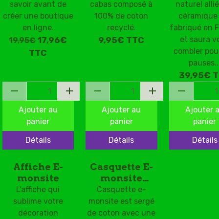
savoir avant de
cabas composé à
naturel allié
créer une boutique
100% de coton
céramique 
en ligne.
recyclé.
fabriqué en 
et saura v
17,96€
9,95€
TTC
19,95€
combler pou
TTC
pauses..
39,95€
T
Ajouter au
Ajouter au
Ajouter 
panier
panier
panier
Détails
Détails
Détails
Affiche E-
Casquette E-
monsite
monsite
brodée
L'affiche qui
Casquette e-
sublime votre
monsite est sergé
décoration
de coton avec une