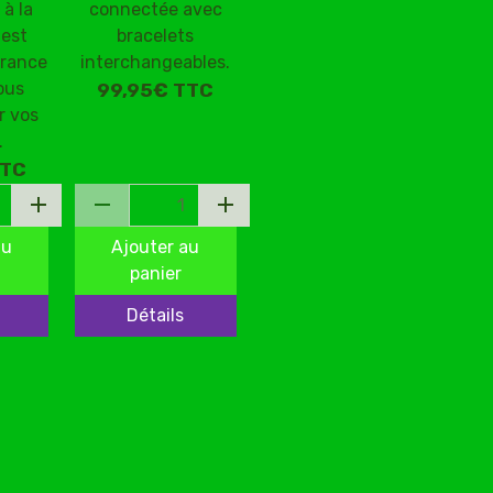
 à la
connectée avec
est
bracelets
France
interchangeables.
ous
99,95€
TTC
r vos
.
TC
au
Ajouter au
panier
Détails